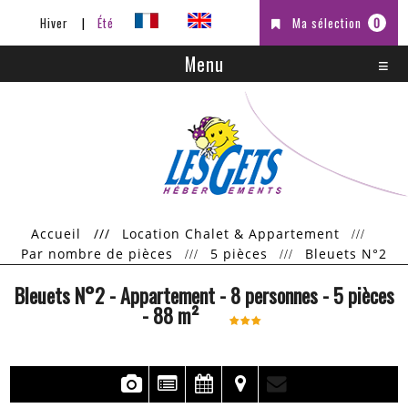
Hiver
Été
Ma sélection
0
Menu
Accueil
///
Location Chalet & Appartement
Par nombre de pièces
5 pièces
Bleuets N°2
Bleuets N°2
- Appartement
- 8 personnes
- 5 pièces
-
88
m²