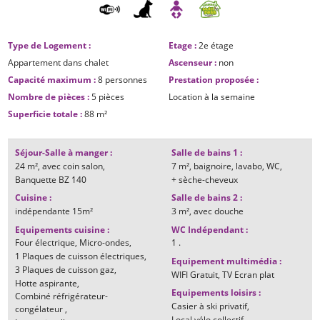
Type de Logement
:
Etage
:
2e étage
Appartement dans chalet
Ascenseur
:
non
Capacité maximum
:
8 personnes
Prestation proposée
:
Nombre de pièces
:
5 pièces
Location à la semaine
Superficie totale
:
88
m²
Séjour-Salle à manger
:
Salle de bains 1
:
24
m²
avec coin salon
7
m²
baignoire
lavabo
WC
Banquette BZ 140
+ sèche-cheveux
Cuisine
:
Salle de bains 2
:
indépendante
15m²
3
m²
avec douche
Equipements cuisine
:
WC Indépendant
:
Four électrique
Micro-ondes
1
.
1
Plaques de cuisson électriques
Equipement multimédia
:
3
Plaques de cuisson gaz
WIFI Gratuit
TV Ecran plat
Hotte aspirante
Equipements loisirs
:
Combiné réfrigérateur-
Casier à ski privatif
congélateur
Local vélo collectif