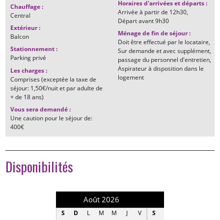
Horaires d'arrivées et départs
:
Chauffage
:
Arrivée à partir de
12h30
Central
Départ avant
9h30
Extérieur
:
Ménage de fin de séjour
:
Balcon
Doit être effectué par le locataire
Stationnement
:
Sur demande et avec supplément,
Parking privé
passage du personnel d'entretien
Aspirateur à disposition dans le
Les charges
:
logement
Comprises (exceptée la taxe de
séjour: 1,50€/nuit et par adulte de
+ de 18 ans)
Vous sera demandé
:
Une caution pour le séjour de:
400€
Disponibilités
Août 2026
Septembre 202
S
D
L
M
M
J
V
S
D
L
M
M
J