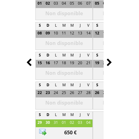
01
02
03
04
05
06
07
05
06
07
08
09
1
Non disponible
Non disponibl
S
D
L
M
M
J
V
S
D
L
M
M
J
08
09
10
11
12
13
14
12
13
14
15
16
1
Non disponible
Non disponibl
S
D
L
M
M
J
V
S
D
L
M
M
J
Prev
Next
15
16
17
18
19
20
21
19
20
21
22
23
2
Non disponible
Non disponibl
S
D
L
M
M
J
V
S
D
L
M
M
J
22
23
24
25
26
27
28
26
27
28
29
30
0
Non disponible
Non disponibl
S
D
L
M
M
J
V
29
30
31
01
02
03
04
650 €