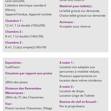
Lave vaisselle
Cafetière électrique standard
Matériel pour bébé(s)
:
(filtres)
Lit bébé gratuit sur demande
Appareil fondue
Appareil raclette
Chaise bébé gratuit sur demande
Chambre 1
:
Animaux
:
12
m²
1
Lit double (160x200)
Acceptés sous réserve
Chambre 2
:
8
m²
1
Lit double (140x190)
Chambre 3
:
8
m²
2
Lit(s) simple(s) 90x190
Exposition
:
A noter 1
:
Sud/Ouest
Location non adaptée aux
personnes à mobilité réduite
Situation par rapport aux pistes
Plusieurs appartements en
:
location dans même résidence
280m
des pistes
A noter 2
:
Distance des Remontées
Location de draps
Mécaniques
:
Location Linge de Toilette
280m
du TC des Chavannes
Remise de clef et Accueil
:
Vue
:
Par le propriétaire
Pistes/ secteur Chavannes
Village