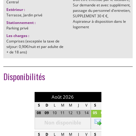
Central
Sur demande et avec supplément,
Extérieur
:
passage du personnel d'entretien
Terrasse
Jardin privé
SUPPLEMENT
30 € €
Aspirateur à disposition dans le
Stationnement
:
logement
Parking privé
Les charges
:
Comprises (exceptée la taxe de
séjour: 0,90€/nuit et par adulte de
+ de 18 ans)
Disponibilités
Août 2026
Septembre 202
S
D
L
M
M
J
V
S
D
L
M
M
J
08
09
10
11
12
13
14
05
06
07
08
09
1
Non disponible
380 €
S
D
L
M
M
J
V
S
D
L
M
M
J