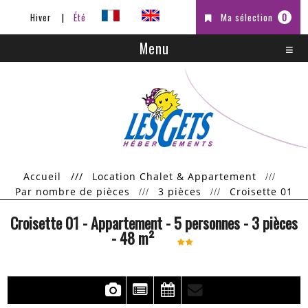
Hiver
Été
Ma sélection
0
Menu
Accueil
///
Location Chalet & Appartement
Par nombre de pièces
3 pièces
Croisette 01
Croisette 01
- Appartement
- 5 personnes
- 3 pièces
-
48
m²