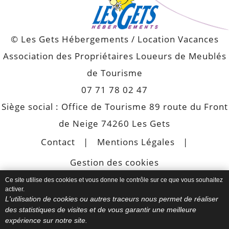
© Les Gets Hébergements / Location Vacances
Association des Propriétaires Loueurs de Meublés
de Tourisme
07 71 78 02 47
Siège social : Office de Tourisme 89 route du Front
de Neige 74260 Les Gets
Contact
Mentions Légales
Gestion des cookies
Ce site utilise des cookies et vous donne le contrôle sur ce que vous souhaitez
activer.
L'utilisation de cookies ou autres traceurs nous permet de réaliser
Les Gets Hébergements /
des statistiques de visites et de vous garantir une meilleure
expérience sur notre site.
Locations Vacances / Direct