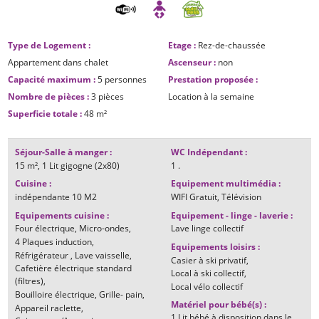
Type de Logement
:
Etage
:
Rez-de-chaussée
Appartement dans chalet
Ascenseur
:
non
Capacité maximum
:
5 personnes
Prestation proposée
:
Nombre de pièces
:
3 pièces
Location à la semaine
Superficie totale
:
48
m²
Séjour-Salle à manger
:
WC Indépendant
:
15
m²
1
Lit gigogne (2x80)
1
.
Cuisine
:
Equipement multimédia
:
indépendante
10 M2
WIFI Gratuit
Télévision
Equipements cuisine
:
Equipement - linge - laverie
:
Four électrique
Micro-ondes
Lave linge collectif
4
Plaques induction
Equipements loisirs
:
Réfrigérateur
Lave vaisselle
Casier à ski privatif
Cafetière électrique standard
Local à ski collectif
(filtres)
Local vélo collectif
Bouilloire électrique
Grille- pain
Matériel pour bébé(s)
:
Appareil raclette
1 Lit bébé à disposition dans le