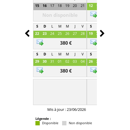
15
16
17
18
19
20
21
12
13
14
15
16
1
Non disponible
380 €
S
D
L
M
M
J
V
S
D
L
M
M
J
Prev
Next
22
23
24
25
26
27
28
19
20
21
22
23
2
380 €
380 €
S
D
L
M
M
J
V
S
D
L
M
M
J
29
30
31
01
02
03
04
26
27
28
29
30
0
380 €
380 €
Mis à jour : 23/06/2026
Légende :
Disponible
Non disponible