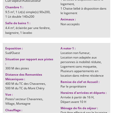
Cuit vapeur/Autocuisseur
logement
Chambre 1
:
1 Chaise bébé à disposition dans
9.5
m²
1
Lit(s) simple(s) 90x200
le logement
1
Lit double 140x200
Animaux
:
Salle de bains 1
:
Non acceptés
4.4
m²
éclairée par une fenêtre
baignoire
1
lavabo
Exposition
:
A noter 1
:
Sud/Ouest
Location non fumeur
Location non adaptée aux
Situation par rapport aux pistes
personnes à mobilité réduite
:
Logement sans moquette
300 M
des pistes
Plusieurs appartements en
Distance des Remontées
location dans même résidence
Mécaniques
:
Remise de clef et Accueil
:
400 M
du TC des Chavannes
Par le propriétaire
500 M
du TC du Mont Chéry
Horaires d'arrivées et départs
:
Vue
:
Arrivée à partir de
16 H
Pistes/ secteur Chavannes
Départ avant
10 H
Village
Montagne
Ménage de fin de séjour
:
Chauffage
:
Doit être effectué par le locataire