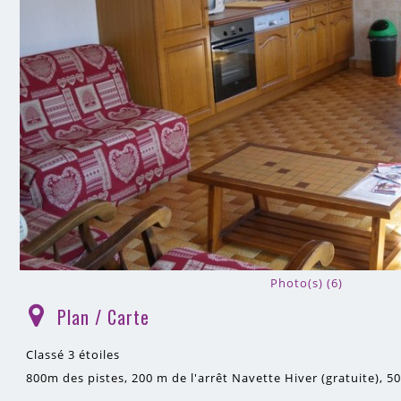
Photo(s) (6)
Plan / Carte
(
)
Classé 3 étoiles
800m
des pistes
200 m
de l'arrêt Navette Hiver (gratuite)
5