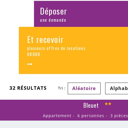
Déposer
une demande
Et recevoir
plusieurs offres de locations
BBBBB
32
RÉSULTATS
Aléatoire
Alphab
Tri :
Bleuet
Appartement
6 personnes
3 pièce