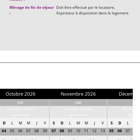
Ménage de fin de séjour
Doit être effectué par le locataire
:
Aspirateur à disposition dans le logement
a
Octobre 2026
Novembre 2026
Décembr
S41
S46
S50
Du sam. 03 oct.
Du sam. 07 nov.
Du sam. 0
au 10 oct.
au 14 nov.
au 12 
D
L
M
M
J
V
S
D
L
M
M
J
V
S
D
L
M
04
05
06
07
08
09
07
08
09
10
11
12
13
05
06
07
08