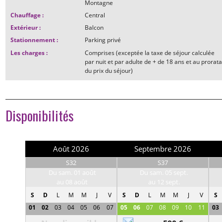
Montagne
Chauffage
:
Central
Extérieur
:
Balcon
Stationnement
:
Parking privé
Les charges
:
Comprises (exceptée la taxe de séjour calculée
par nuit et par adulte de + de 18 ans et au prorat
du prix du séjour)
Disponibilités
Août 2026
Septembre 2026
S32
S37
Du sam. 01 août
Du sam. 05 sept.
au 08 août
au 12 sept.
S
D
L
M
M
J
V
S
D
L
M
M
J
V
S
01
02
03
04
05
06
07
05
06
07
08
09
10
11
03