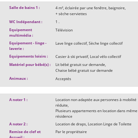
Salle de bains 1
:
4
m²
éclairée par une fenêtre
baignoire
+ sèche-serviettes
WC Indépendant
:
1
.
Equipement
Télévision
multimédia
:
Equipement - linge -
Lave linge collectif
Sèche linge collectif
laverie
:
Equipements loisirs
:
Casier à ski privatif
Local vélo collectif
Matériel pour bébé(s)
:
Lit bébé gratuit sur demande
Chaise bébé gratuit sur demande
Animaux
:
Acceptés
A noter 1
:
Location non adaptée aux personnes à mobilité
réduite
Plusieurs appartements en location dans même
résidence
A noter 2
:
Location de draps
Location Linge de Toilette
Remise de clef et
Par le propriétaire
Accueil
: