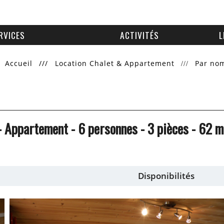
RVICES
ACTIVITÉS
L
Accueil
///
Location Chalet & Appartement
Par no
- Appartement
- 6 personnes
- 3 pièces
-
62
m
Disponibilités