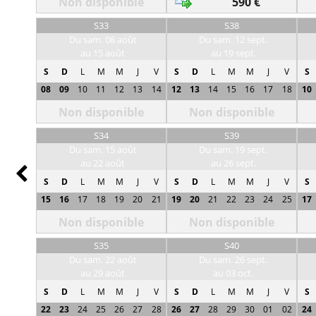
Non disponible
590 €
S33
S38
Du sam. 08 août
Du sam. 12 sept.
au 15 août
au 19 sept.
S
D
L
M
M
J
V
S
D
L
M
M
J
V
S
08
09
10
11
12
13
14
12
13
14
15
16
17
18
10
Non disponible
Non disponible
S34
S39
Du sam. 15 août
Du sam. 19 sept.
au 22 août
au 26 sept.
Prev
S
D
L
M
M
J
V
S
D
L
M
M
J
V
S
15
16
17
18
19
20
21
19
20
21
22
23
24
25
17
Non disponible
Non disponible
S35
S40
Du sam. 22 août
Du sam. 26 sept.
au 29 août
au 03 oct.
S
D
L
M
M
J
V
S
D
L
M
M
J
V
S
22
23
24
25
26
27
28
26
27
28
29
30
01
02
24