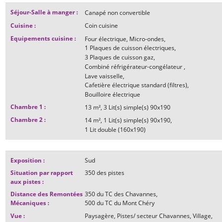
Séjour-Salle à manger
:
Canapé non convertible
Cuisine
:
Coin cuisine
Equipements cuisine
:
Four électrique
Micro-ondes
1
Plaques de cuisson électriques
3
Plaques de cuisson gaz
Combiné réfrigérateur-congélateur
Lave vaisselle
Cafetière électrique standard (filtres)
Bouilloire électrique
Chambre 1
:
13
m²
3
Lit(s) simple(s) 90x190
Chambre 2
:
14
m²
1
Lit(s) simple(s) 90x190
1
Lit double (160x190)
Exposition
:
Sud
Situation par rapport
350
des pistes
aux pistes
:
Distance des Remontées
350
du TC des Chavannes
Mécaniques
:
500
du TC du Mont Chéry
Vue
:
Paysagère
Pistes/ secteur Chavannes
Village