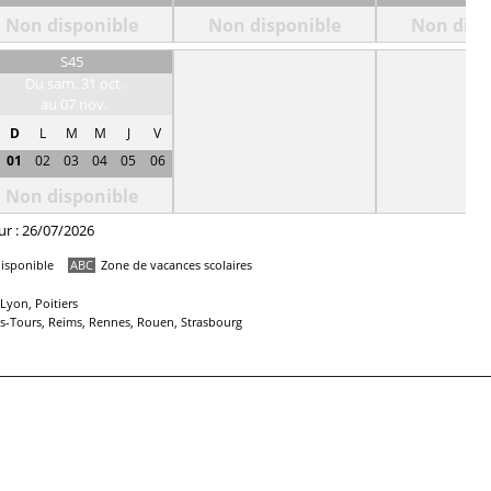
Non disponible
Non disponible
Non disp
S45
Du sam. 31 oct.
au 07 nov.
D
L
M
M
J
V
01
02
03
04
05
06
Non disponible
ur : 26/07/2026
isponible
ABC
Zone de vacances scolaires
Lyon, Poitiers
ans-Tours, Reims, Rennes, Rouen, Strasbourg