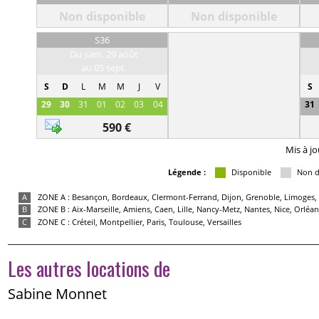
Non disponible
Non disponible
S36
Du sam. 29 août
au 05 sept.
S
D
L
M
M
J
V
S
29
30
31
01
02
03
04
31
590 €
Mis à jo
Légende :
Disponible
Non d
A
ZONE A : Besançon, Bordeaux, Clermont-Ferrand, Dijon, Grenoble, Limoges, 
B
ZONE B : Aix-Marseille, Amiens, Caen, Lille, Nancy-Metz, Nantes, Nice, Orlé
C
ZONE C : Créteil, Montpellier, Paris, Toulouse, Versailles
Les autres locations de
Sabine Monnet