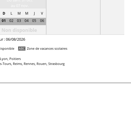
Du sam. 31 oct.
au 07 nov.
D
L
M
M
J
V
01
02
03
04
05
06
Non disponible
ur : 06/08/2026
isponible
ABC
Zone de vacances scolaires
Lyon, Poitiers
ans-Tours, Reims, Rennes, Rouen, Strasbourg