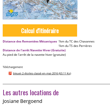
Calcul d'itinéraire
Distance des Remontées Mécaniques
1km
du TC des Chavannes
1km
du TS des Perrières
Distance de l'arrêt Navette Hiver (Gratuite)
Au pied de l'arrêt de la navette hiver (gratuite)
Téléchargement
bleuet-2-étoiles-classé-en-mai-2016
(63.11 Ko)
Les autres locations de
Josiane Bergoend