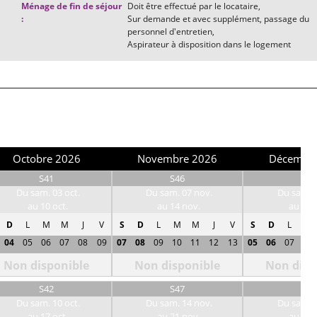
Ménage de fin de séjour
Doit être effectué par le locataire
:
Sur demande et avec supplément, passage du
personnel d'entretien
Aspirateur à disposition dans le logement
Octobre 2026
Novembre 2026
Décembr
S41
S46
S50
Du sam. 03 oct.
Du sam. 07 nov.
Du sam. 0
au 10 oct.
au 14 nov.
au 12 
D
L
M
M
J
V
S
D
L
M
M
J
V
S
D
L
M
04
05
06
07
08
09
07
08
09
10
11
12
13
05
06
07
08
Non disponible
Non disponible
Non disp
S42
S47
S51
Du sam. 10 oct.
Du sam. 14 nov.
Du sam. 1
au 17 oct.
au 21 nov.
au 19 