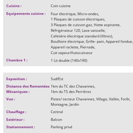
Cuisine
:
Coin cuisine
Equipements cuisine
:
Four électrique
Micro-ondes
1
Plaques de cuisson électriques
3
Plaques de cuisson gaz
Hotte aspirante
Réfrigérateur
120
Lave vaisselle
Cafetière électrique standard (filtres)
Bouilloire électrique
Grille- pain
Appareil fondue
Appareil raclette
Pierrade
Cuit vapeur/Autocuisseur
Chambre 1
:
1
Lit double (140x190)
Exposition
:
Sud/Est
Distance des Remontées
1km
du TC des Chavannes
Mécaniques
:
1km
du TS des Perrières
Vue
:
Pistes/ secteur Chavannes
Village
Vallée
Forêt
Montagne
Jardin
Chauffage
:
Central
Extérieur
:
Balcon
Stationnement
:
Parking privé