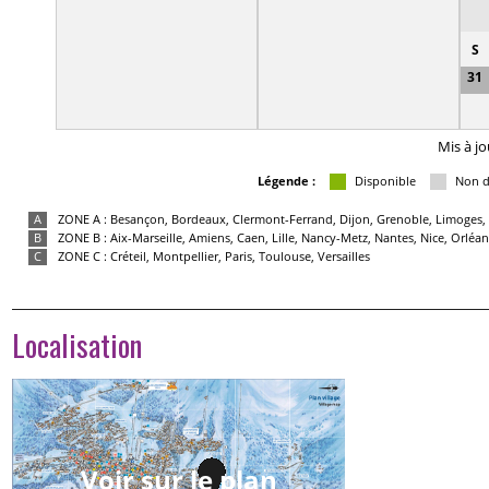
S
31
Mis à jo
Légende :
Disponible
Non d
A
ZONE A : Besançon, Bordeaux, Clermont-Ferrand, Dijon, Grenoble, Limoges, 
B
ZONE B : Aix-Marseille, Amiens, Caen, Lille, Nancy-Metz, Nantes, Nice, Orlé
C
ZONE C : Créteil, Montpellier, Paris, Toulouse, Versailles
Localisation
Voir sur le plan