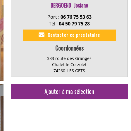
BERGOEND
Josiane
Port :
06 76 75 53 63
Tél :
04 50 79 75 28
Contacter ce prestataire
Coordonnées
383 route des Granges
Chalet le Corzolet
74260
LES GETS
Ajouter à ma sélection