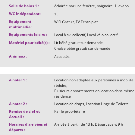
Salle de bains 1
:
éclairée par une fenêtre
baignoire
1
lavabo
WC Indépendant
:
1
.
Equipement
WIFI Gratuit
TV Ecran plat
multimédia
:
Equipements loisirs
:
Local à ski collectif
Local vélo collectif
Matériel pour bébé(s)
:
Lit bébé gratuit sur demande
Chaise bébé gratuit sur demande
Animaux
:
Acceptés
A noter 1
:
Location non adaptée aux personnes à mobilité
réduite
Plusieurs appartements en location dans même
résidence
A noter 2
:
Location de draps
Location Linge de Toilette
Remise de clef et
Par le propriétaire
Accueil
:
Horaires d'arrivées et
Arrivée à partir de
13 h
Départ avant
9 h
départs
: