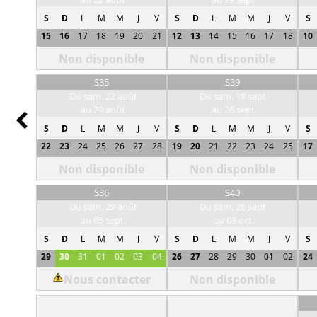
S
D
L
M
M
J
V
S
D
L
M
M
J
V
S
15
16
17
18
19
20
21
12
13
14
15
16
17
18
10
Non disponible
Non disponible
S35
S39
Du sam. 22 août
Du sam. 19 sept.
au 29 août
au 26 sept.
Prev
S
D
L
M
M
J
V
S
D
L
M
M
J
V
S
22
23
24
25
26
27
28
19
20
21
22
23
24
25
17
Non disponible
Non disponible
S36
S40
Du sam. 29 août
Du sam. 26 sept.
au 05 sept.
au 03 oct.
S
D
L
M
M
J
V
S
D
L
M
M
J
V
S
29
30
31
01
02
03
04
26
27
28
29
30
01
02
24
Nous contacter
Non disponible