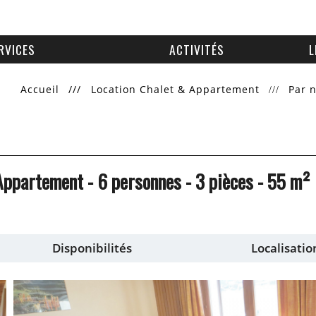
RVICES
ACTIVITÉS
L
Accueil
///
Location Chalet & Appartement
Par 
Appartement
- 6 personnes
- 3 pièces
-
55
m²
Disponibilités
Localisatio