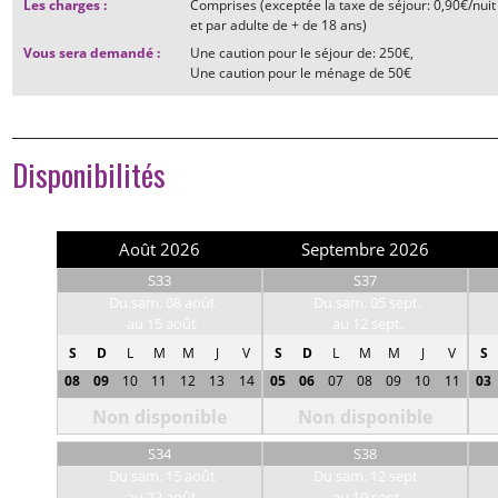
Les charges
:
Comprises (exceptée la taxe de séjour: 0,90€/nuit
et par adulte de + de 18 ans)
Vous sera demandé
:
Une caution pour le séjour de:
250€
Une caution pour le ménage de
50€
Disponibilités
Août 2026
Septembre 2026
S33
S37
Du sam. 08 août
Du sam. 05 sept.
au 15 août
au 12 sept.
S
D
L
M
M
J
V
S
D
L
M
M
J
V
S
08
09
10
11
12
13
14
05
06
07
08
09
10
11
03
Non disponible
Non disponible
S34
S38
Du sam. 15 août
Du sam. 12 sept.
au 22 août
au 19 sept.