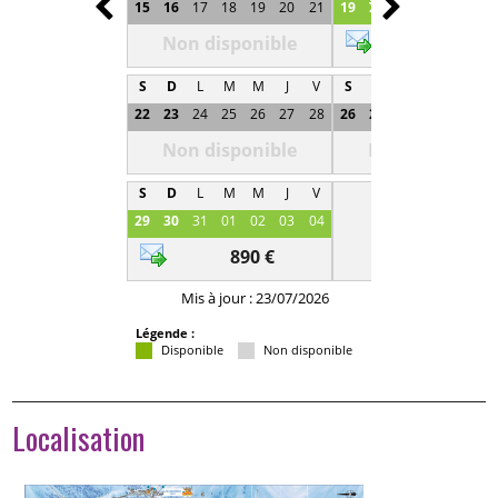
15
16
17
18
19
20
21
19
20
21
22
23
2
Non disponible
800 €
S
D
L
M
M
J
V
S
D
L
M
M
J
22
23
24
25
26
27
28
26
27
28
29
30
0
Non disponible
Non disponibl
S
D
L
M
M
J
V
29
30
31
01
02
03
04
890 €
Mis à jour : 23/07/2026
Légende :
Disponible
Non disponible
Localisation