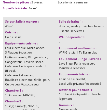
Nombre de pièces
:
3 pièces
Location à la semaine
Superficie totale
:
67
m²
Séjour-Salle à manger
:
Salle de bains 1
:
40
m²
douche
lavabo
+ sèche-cheveux
+ sèche-serviettes
Cuisine
:
Coin cuisine
WC Indépendant
:
.
Equipements cuisine
:
Four électrique
Micro-ondes
Equipement multimédia
:
3
Plaques induction
WIFI Gratuit
1
TV Ecran plat
Hotte aspirante
Réfrigérateur
Equipement - linge - laverie
:
Congélateur
Lave vaisselle
Lave linge
Fer à repasser
Cafetière électrique standard
Planche à repasser
(filtres)
Equipements loisirs
:
Cafetière à dosettes
Casier à ski privatif
Bouilloire électrique
Grille- pain
Local vélo privatatif et sécurisé
Cuit vapeur/Autocuisseur
Matériel pour bébé(s)
:
Chambre 1
:
1 Lit bébé à disposition dans le
1
Lit double (140x190)
logement
Chambre 2
:
Animaux
:
1
Lit(s) simple(s) 90x190
Non acceptés