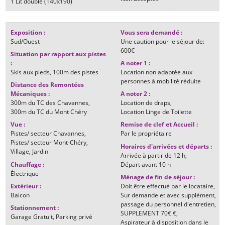
1
Lit double (140x190)
Exposition
:
Vous sera demandé
:
Sud/Ouest
Une caution pour le séjour de:
600€
Situation par rapport aux pistes
:
A noter 1
:
Skis aux pieds
100m
des pistes
Location non adaptée aux
personnes à mobilité réduite
Distance des Remontées
Mécaniques
:
A noter 2
:
300m
du TC des Chavannes
Location de draps
300m
du TC du Mont Chéry
Location Linge de Toilette
Vue
:
Remise de clef et Accueil
:
Pistes/ secteur Chavannes
Par le propriétaire
Pistes/ secteur Mont-Chéry
Horaires d'arrivées et départs
:
Village
Jardin
Arrivée à partir de
12 h
Chauffage
:
Départ avant
10 h
Électrique
Ménage de fin de séjour
:
Extérieur
:
Doit être effectué par le locataire
Balcon
Sur demande et avec supplément,
passage du personnel d'entretien
Stationnement
:
SUPPLEMENT
70€ €
Garage Gratuit
Parking privé
Aspirateur à disposition dans le