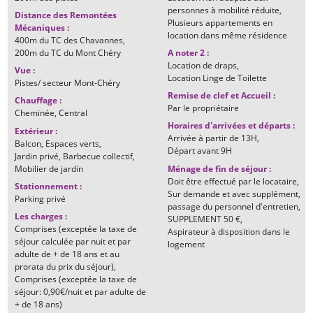
personnes à mobilité réduite
Distance des Remontées
Plusieurs appartements en
Mécaniques
:
location dans même résidence
400m
du TC des Chavannes
200m
du TC du Mont Chéry
A noter 2
:
Location de draps
Vue
:
Location Linge de Toilette
Pistes/ secteur Mont-Chéry
Remise de clef et Accueil
:
Chauffage
:
Par le propriétaire
Cheminée
Central
Horaires d'arrivées et départs
:
Extérieur
:
Arrivée à partir de
13H
Balcon
Espaces verts
Départ avant
9H
Jardin privé
Barbecue collectif
Mobilier de jardin
Ménage de fin de séjour
:
Doit être effectué par le locataire
Stationnement
:
Sur demande et avec supplément,
Parking privé
passage du personnel d'entretien
Les charges
:
SUPPLEMENT
50 €
Comprises (exceptée la taxe de
Aspirateur à disposition dans le
séjour calculée par nuit et par
logement
adulte de + de 18 ans et au
prorata du prix du séjour)
Comprises (exceptée la taxe de
séjour: 0,90€/nuit et par adulte de
+ de 18 ans)