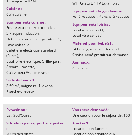
1
Banquette BZ 90
WIFI Gratuit
1
TV Ecran plat
Cuisine
:
Equipement - linge - laverie
:
Coin cuisine
Fer à repasser
Planche à repasser
Equipements cuisine
:
Equipements loisirs
:
Four électrique
Micro-ondes
Local à ski collectif
3
Plaques induction
Local vélo collectif
Hotte aspirante
Réfrigérateur
1
Matériel pour bébé(s)
:
Lave vaisselle
Lit bébé gratuit sur demande
Cafetière électrique standard
Chaise bébé gratuit sur demande
(filtres)
Bouilloire électrique
Grille- pain
Animaux
:
Appareil raclette
Acceptés
Cuit vapeur/Autocuisseur
Salle de bains 1
:
3.60
m²
baignoire
1
lavabo
+ sèche-cheveux
Exposition
:
Vous sera demandé
:
Est
Sud/Ouest
Une caution pour le séjour de:
100
Situation par rapport aux pistes
A noter 1
:
:
Location non fumeur
200m
des pistes
Location non adaptée aux