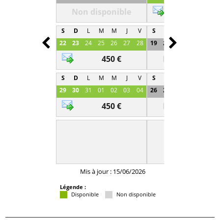
Non disponible
450 €
S
D
L
M
M
J
V
S
D
L
M
M
J
Prev
Next
22
23
24
25
26
27
28
19
20
21
22
23
2
450 €
Non disponibl
S
D
L
M
M
J
V
S
D
L
M
M
J
29
30
31
01
02
03
04
26
27
28
29
30
0
450 €
Non disponibl
Mis à jour : 15/06/2026
Légende :
Disponible
Non disponible