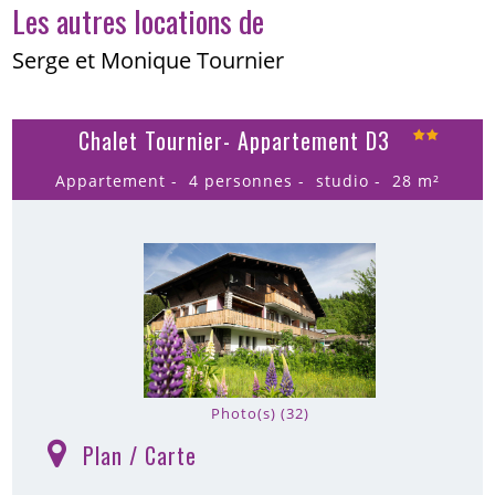
Les autres locations de
Serge et Monique Tournier
Chalet Tournier- Appartement D3
Appartement
4 personnes
studio
28
m²
Photo(s) (32)
Plan / Carte
(
)