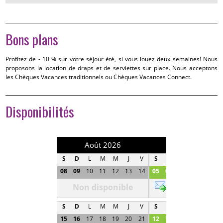
Bons plans
Profitez de - 10 % sur votre séjour été, si vous louez deux semaines! Nous
proposons la location de draps et de serviettes sur place. Nous acceptons
les Chèques Vacances traditionnels ou Chèques Vacances Connect.
Disponibilités
Août 2026
Septembre 202
S
D
L
M
M
J
V
S
D
L
M
M
J
08
09
10
11
12
13
14
05
06
07
08
09
1
Non disponible
450 €
S
D
L
M
M
J
V
S
D
L
M
M
J
15
16
17
18
19
20
21
12
13
14
15
16
1