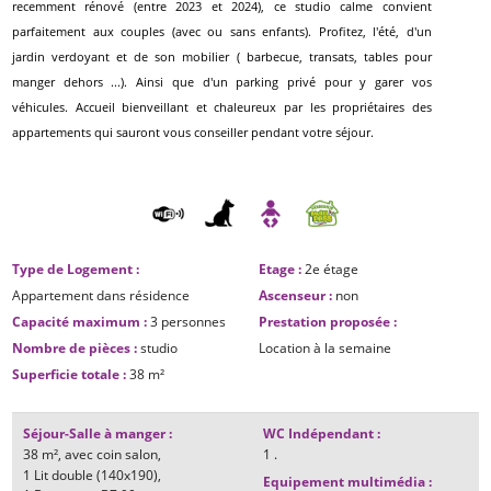
recemment rénové (entre 2023 et 2024), ce studio calme convient
parfaitement aux couples (avec ou sans enfants). Profitez, l'été, d'un
jardin verdoyant et de son mobilier ( barbecue, transats, tables pour
manger dehors ...). Ainsi que d'un parking privé pour y garer vos
véhicules. Accueil bienveillant et chaleureux par les propriétaires des
appartements qui sauront vous conseiller pendant votre séjour.
Type de Logement
:
Etage
:
2e étage
Appartement dans résidence
Ascenseur
:
non
Capacité maximum
:
3 personnes
Prestation proposée
:
Nombre de pièces
:
studio
Location à la semaine
Superficie totale
:
38
m²
Séjour-Salle à manger
:
WC Indépendant
:
38
m²
avec coin salon
1
.
1
Lit double (140x190)
Equipement multimédia
: