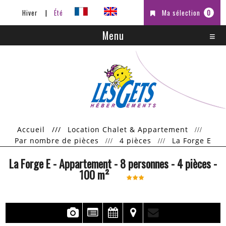
Hiver
Été
Ma sélection
0
Menu
Accueil
///
Location Chalet & Appartement
Par nombre de pièces
4 pièces
La Forge E
La Forge E
- Appartement
- 8 personnes
- 4 pièces
-
100
m²