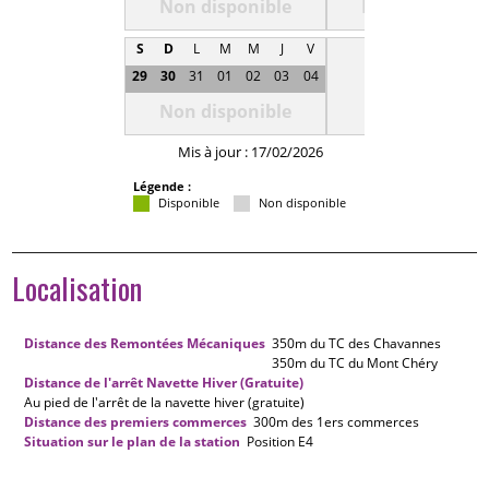
Non disponible
Non disponibl
S
D
L
M
M
J
V
29
30
31
01
02
03
04
Non disponible
Mis à jour : 17/02/2026
Légende :
Disponible
Non disponible
Localisation
Distance des Remontées Mécaniques
350m
du TC des Chavannes
350m
du TC du Mont Chéry
Distance de l'arrêt Navette Hiver (Gratuite)
Au pied de l'arrêt de la navette hiver (gratuite)
Distance des premiers commerces
300m
des 1ers commerces
Situation sur le plan de la station
Position
E4