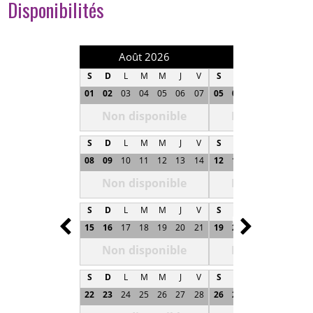
Disponibilités
Août 2026
Septembre 202
S
D
L
M
M
J
V
S
D
L
M
M
J
01
02
03
04
05
06
07
05
06
07
08
09
1
Non disponible
Non disponibl
S
D
L
M
M
J
V
S
D
L
M
M
J
08
09
10
11
12
13
14
12
13
14
15
16
1
Non disponible
Non disponibl
S
D
L
M
M
J
V
S
D
L
M
M
J
Prev
Next
15
16
17
18
19
20
21
19
20
21
22
23
2
Non disponible
Non disponibl
S
D
L
M
M
J
V
S
D
L
M
M
J
22
23
24
25
26
27
28
26
27
28
29
30
0