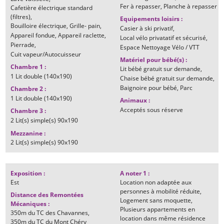
Fer à repasser
Planche à repasser
Cafetière électrique standard
(filtres)
Equipements loisirs
:
Bouilloire électrique
Grille- pain
Casier à ski privatif
Appareil fondue
Appareil raclette
Local vélo privatatif et sécurisé
Pierrade
Espace Nettoyage Vélo / VTT
Cuit vapeur/Autocuisseur
Matériel pour bébé(s)
:
Chambre 1
:
Lit bébé gratuit sur demande
1
Lit double (140x190)
Chaise bébé gratuit sur demande
Baignoire pour bébé
Parc
Chambre 2
:
1
Lit double (140x190)
Animaux
:
Acceptés sous réserve
Chambre 3
:
2
Lit(s) simple(s) 90x190
Mezzanine
:
2
Lit(s) simple(s) 90x190
Exposition
:
A noter 1
:
Est
Location non adaptée aux
personnes à mobilité réduite
Distance des Remontées
Logement sans moquette
Mécaniques
:
Plusieurs appartements en
350m
du TC des Chavannes
location dans même résidence
350m
du TC du Mont Chéry