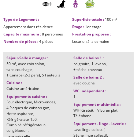
Type de Logement
:
Superficie totale
:
100
m²
Appartement dans résidence
Etage
:
1er étage
Capacité maximum
:
8 personnes
Prestation proposée
:
Nombre de pièces
:
4 pièces
Location à la semaine
Séjour-Salle à manger
:
Salle de bains 1
:
50
m²
avec coin salon
baignoire
1
lavabo
sans couchage
+ sèche-cheveux
1
Canapé (2-3 pers)
5
Fauteuils
Salle de bains 2
:
Cuisine
:
avec douche
Cuisine américaine
WC Indépendant
:
Equipements cuisine
:
1
.
Four électrique
Micro-ondes
Equipement multimédia
:
4
Plaques de cuisson gaz
WIFI Gratuit
TV Ecran plat
Hotte aspirante
Téléphone
Réfrigérateur
150
Equipement - linge - laverie
:
Combiné réfrigérateur-
Lave linge collectif
congélateur
Sèche linge collectif
Lave vaisselle