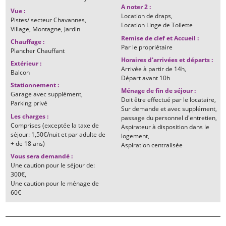
A noter 2
:
Vue
:
Location de draps
Pistes/ secteur Chavannes
Location Linge de Toilette
Village
Montagne
Jardin
Remise de clef et Accueil
:
Chauffage
:
Par le propriétaire
Plancher Chauffant
Horaires d'arrivées et départs
:
Extérieur
:
Arrivée à partir de
14h
Balcon
Départ avant
10h
Stationnement
:
Ménage de fin de séjour
:
Garage avec supplément
Doit être effectué par le locataire
Parking privé
Sur demande et avec supplément,
Les charges
:
passage du personnel d'entretien
Comprises (exceptée la taxe de
Aspirateur à disposition dans le
séjour: 1,50€/nuit et par adulte de
logement
+ de 18 ans)
Aspiration centralisée
Vous sera demandé
:
Une caution pour le séjour de:
300€
Une caution pour le ménage de
60€