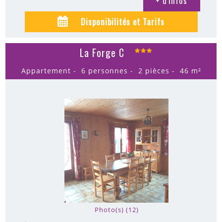
+ d'infos
Disponibilités et Tarifs
La Forge C
Appartement
6 personnes
2 pièces
46
m²
Photo(s) (12)