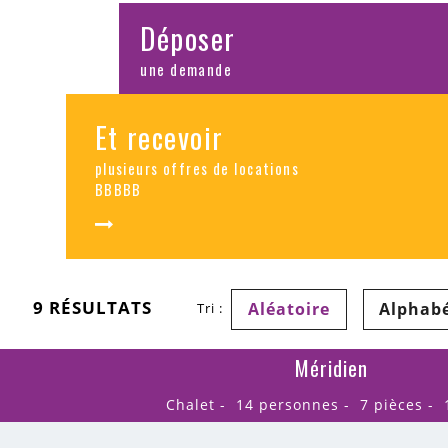
Déposer
une demande
Et recevoir
plusieurs offres de locations
BBBBB
9
RÉSULTATS
Aléatoire
Alphab
Tri :
Méridien
Chalet
14 personnes
7 pièces