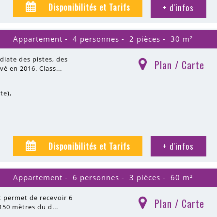
Disponibilités et Tarifs
+ d'infos
Appartement
4 personnes
2 pièces
30
m²
diate des pistes, des
Plan / Carte
(
)
 en 2016. Class...
ite)
Disponibilités et Tarifs
+ d'infos
Appartement
6 personnes
3 pièces
60
m²
 permet de recevoir 6
Plan / Carte
(
)
150 mètres du d...