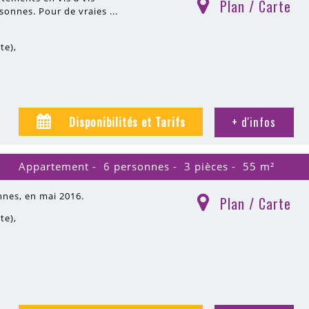
Plan / Carte
(
)
sonnes. Pour de vraies ...
ite)
Disponibilités et Tarifs
+ d'infos
Appartement
6 personnes
3 pièces
55
m²
nnes, en mai 2016.
Plan / Carte
(
)
ite)