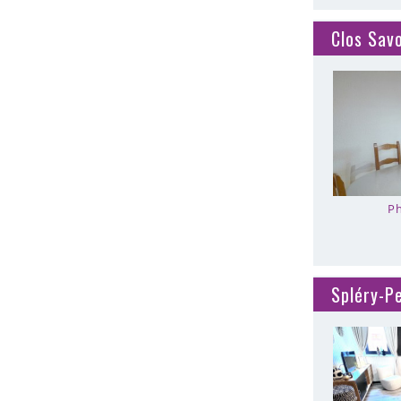
Clos Sav
Ph
Spléry-P