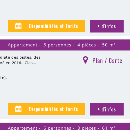
Disponibilités et Tarifs
+ d'infos
Appartement
6 personnes
4 pièces
50
m²
diate des pistes, des
Plan / Carte
(
)
é en 2016. Clas...
ite)
Disponibilités et Tarifs
+ d'infos
Appartement
6 personnes
3 pièces
61
m²