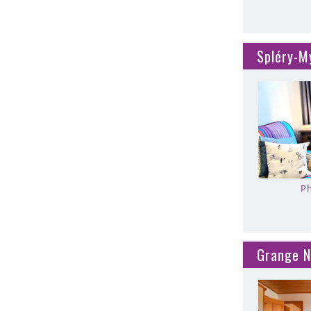
Spléry-M
Ph
Grange N