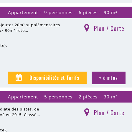
Appartement
9 personnes
6 pièces
90
m²
Ajoutez 20m² supplémentaires
Plan / Carte
(
)
ux 90m² rete...
ite)
Disponibilités et Tarifs
+ d'infos
Appartement
5 personnes
2 pièces
30
m²
diate des pistes, de
Plan / Carte
(
)
 en 2015. Classé...
ite)