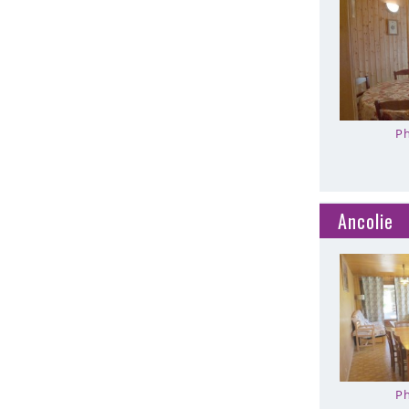
Ph
Ancolie
Ph