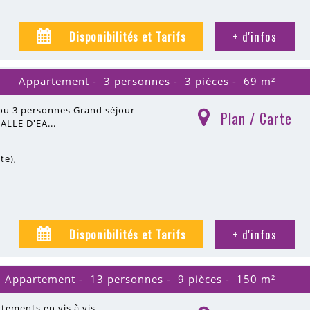
Disponibilités et Tarifs
+ d'infos
Appartement
3 personnes
3 pièces
69
m²
ou 3 personnes Grand séjour-
Plan / Carte
(
)
ALLE D'EA...
ite)
Disponibilités et Tarifs
+ d'infos
Appartement
13 personnes
9 pièces
150
m²
ements en vis à vis