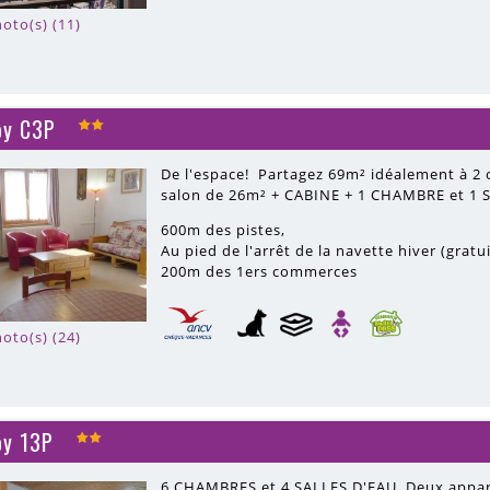
oto(s) (11)
oy C3P
De l'espace! Partagez 69m² idéalement à 2 
salon de 26m² + CABINE + 1 CHAMBRE et 1 S
600m
des pistes
Au pied de l'arrêt de la navette hiver (gratu
200m
des 1ers commerces
oto(s) (24)
oy 13P
6 CHAMBRES et 4 SALLES D'EAU. Deux appart