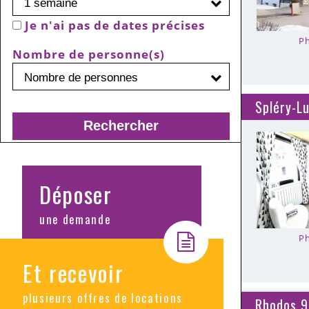
Je n'ai pas de dates précises
Ph
Nombre de personne(s)
Spléry-Lu
Déposer
une demande
Ph
Et recevoir
plusieurs offres de locations
Rhodos 9