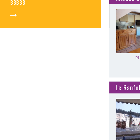
BBBBB
Ph
Le Ranfol