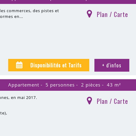
des commerces, des pistes et
Plan / Carte
(
)
normes en...
Disponibilités et Tarifs
+ d'infos
Appartement
5 personnes
2 pièces
43
m²
nnes, en mai 2017.
Plan / Carte
(
)
ite)