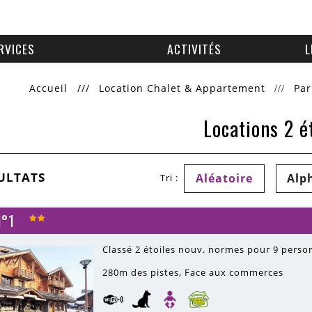
RVICES
ACTIVITÉS
L
Accueil
///
Location Chalet & Appartement
Par
Locations 2 é
ULTATS
Aléatoire
Alp
Tri :
N°1
Classé 2 étoiles nouv. normes pour 9 pers
280m
des pistes
Face aux commerces