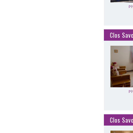
Ph
Clos Sav
Ph
Clos Sav