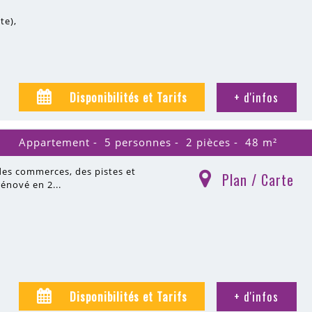
ite)
Disponibilités et Tarifs
+ d'infos
Appartement
5 personnes
2 pièces
48
m²
des commerces, des pistes et
Plan / Carte
(
)
énové en 2...
Disponibilités et Tarifs
+ d'infos