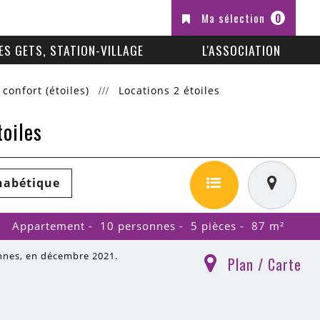
Ma sélection
0
ES GETS, STATION-VILLAGE
L'ASSOCIATION
 confort (étoiles)
Locations 2 étoiles
toiles
habétique
Appartement
10 personnes
5 pièces
87
m²
onnes, en décembre 2021.
Plan / Carte
(
)