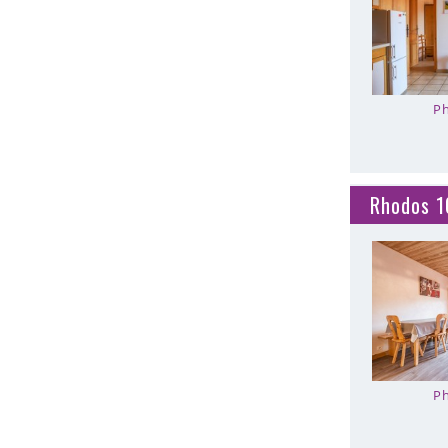
Ph
Rhodos 1
Ph